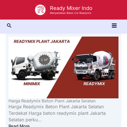
Lewati
Ready Mixer Indo
ke
Menyediakan Beton Cor Readymix
konten
Cari
Harga Readymix Beton Plant Jakarta Selatan
Harga Readymix Beton Plant Jakarta Selatan
Terdekat Harga beton readymix plant Jakarta
Selatan perku…
Read More