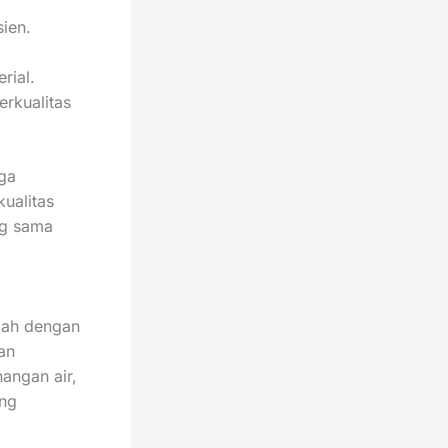
sien.
rial.
erkualitas
ga
ualitas
ng sama
alah dengan
an
angan air,
ang