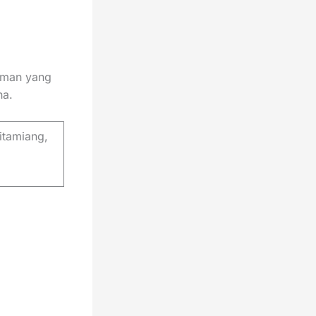
riman yang
na.
itamiang,