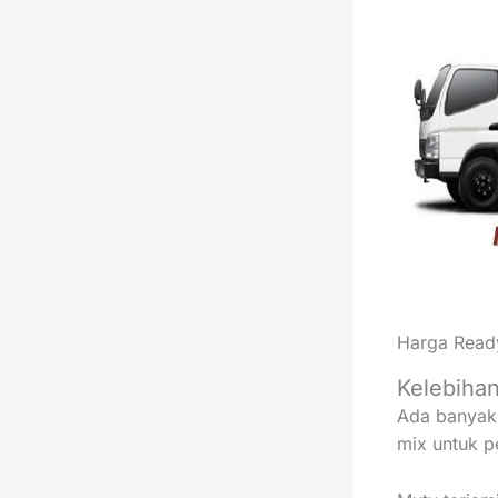
Harga Read
Kelebiha
Ada banyak 
mix untuk p