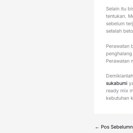
Selain itu 
tentukan. M
sebelum terj
setelah bet
Perawatan 
penghalang 
Perawatan m
Demikianlah
sukabumi
ya
ready mix m
kebutuhan k
←
Pos Sebelumn