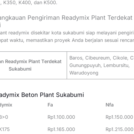
, K350, K400, dan K500.
angkauan Pengiriman Readymix Plant Terdekat
i
ant readymix disekitar kota sukabumi siap melayani pengi
epat waktu, memastikan proyek Anda berjalan sesuai renca
Baros, Cibeureum, Cikole, C
n Readymix Plant Terdekat
Gunungpuyuh, Lembursitu,
Sukabumi
Warudoyong
adymix Beton Plant Sukabumi
dymix
Fa
Nfa
B>0
Rp1.100.000
Rp1.150.000
K175
Rp1.165.000
Rp1.215.000