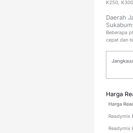
K250, K300
Daerah J
Sukabum
Beberapa pl
cepat dan t
Jangkaua
Harga Re
Harga Rea
Readymix 
Readymix 