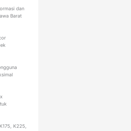
formasi dan
awa Barat
cor
yek
pengguna
ksimal
ix
tuk
 K175, K225,