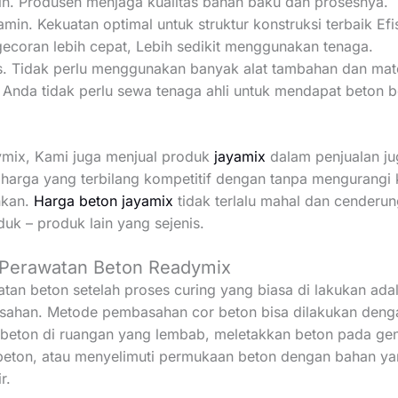
in. Produsen menjaga kualitas bahan baku dan prosesnya.
jamin. Kekuatan optimal untuk struktur konstruksi terbaik Efi
ecoran lebih cepat, Lebih sedikit menggunakan tenaga.
is. Tidak perlu menggunakan banyak alat tambahan dan mate
. Anda tidak perlu sewa tenaga ahli untuk mendapat beton b
ymix, Kami juga menjual produk
jayamix
dalam penjualan ju
arga yang terbilang kompetitif dengan tanpa mengurangi k
nkan.
Harga beton jayamix
tidak terlalu mahal dan cenderu
uk – produk lain yang sejenis.
Perawatan Beton Readymix
tan beton setelah proses curing yang biasa di lakukan ad
sahan. Metode pembasahan cor beton bisa dilakukan deng
beton di ruangan yang lembab, meletakkan beton pada gen
eton, atau menyelimuti permukaan beton dengan bahan y
r.