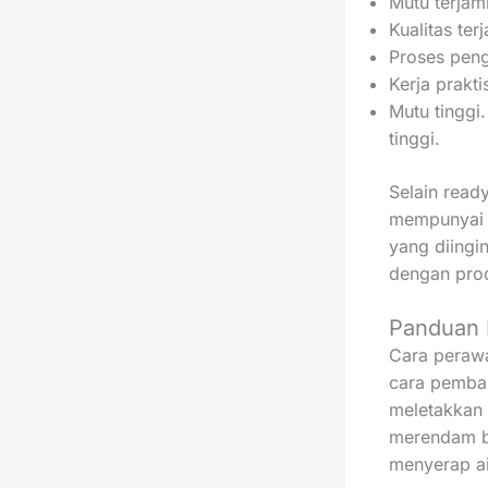
Mutu terjam
Kualitas ter
Proses peng
Kerja prakt
Mutu tinggi
tinggi.
Selain read
mempunyai h
yang diingi
dengan prod
Panduan 
Cara perawa
cara pemba
meletakkan 
merendam b
menyerap ai