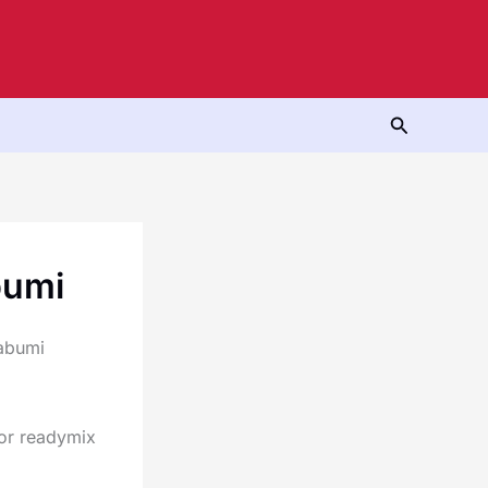
Cari
bumi
abumi
or readymix