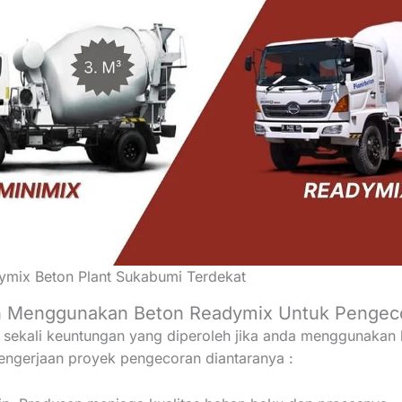
ymix Beton Plant Sukabumi Terdekat
n Menggunakan Beton Readymix Untuk Pengec
sekali keuntungan yang diperoleh jika anda menggunakan 
engerjaan proyek pengecoran diantaranya :