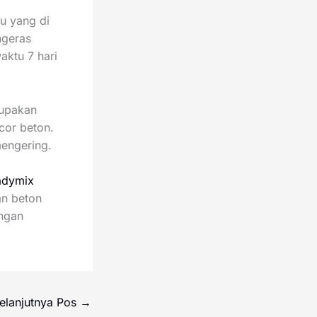
u yang di
ngeras
aktu 7 hari
rupakan
cor beton.
mengering.
adymix
an beton
engan
elanjutnya Pos
→