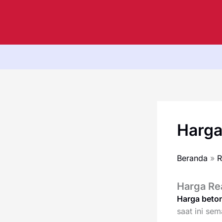
Lewati
ke
konten
Harga
Beranda
R
Harga Re
Harga beton
saat ini se